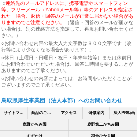
○
連絡先のメールアドレスに、携帯電話やスマートフォン
等、フリーメール（Yahooメール等）等のアドレスを指定さ
れた 場合、返信・回答のメールが正常に届かない場合があ
りますのでご注意ください。
（返信・回答のメールが届かな
い場合は、別の連絡方法を指定して、再度お問い合わせくだ
さい。）
○お問い合わせ内容の最大入力文字数は８００文字です（改
行等により少なくなる場合があります）。
○休日（土曜日・日曜日・祝日・年末年始等）または休前日
にお問合わせいただいた場合は、回答に時間を要することが
ありますのでご了承ください。
○お問い合わせの内容によっては、お時間をいただくことが
ございますのでご了承ください。
鳥取県厚生事業団（法人本部）へのお問い合わせ
サイトマップ
商品のご案内
アクセス
研修案内
法人PR動画
鹿野かちみ園
鹿野第二かちみ園
すずかけ
羽合ひかり園